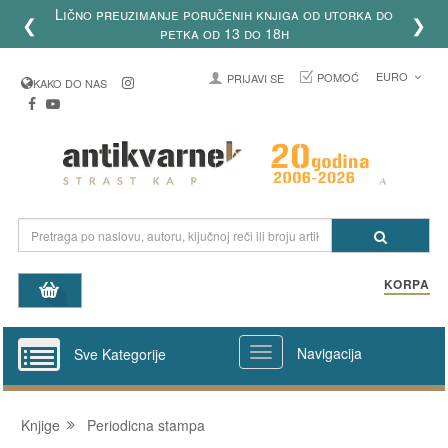
Lično preuzimanje poručenih knjiga od utorka do
❮
❯
petka od 13 do 18h
EURO
POMOĆ
PRIJAVI SE
KAKO DO NAS
KORPA
Navigacija
Sve Kategorije
Knjige
Periodicna stampa