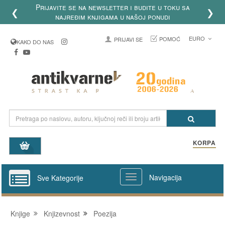
Prijavite se na newsletter i budite u toku sa
❮
❯
najređim knjigama u našoj ponudi
EURO
POMOĆ
PRIJAVI SE
KAKO DO NAS
KORPA
Navigacija
Sve Kategorije
Knjige
Knjizevnost
Poezija