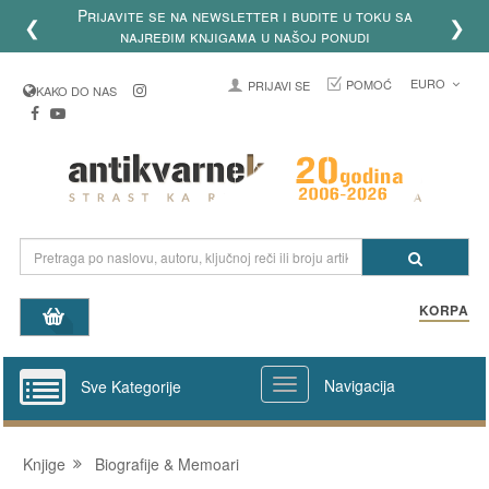
Prijavite se na newsletter i budite u toku sa
❮
❯
najređim knjigama u našoj ponudi
EURO
POMOĆ
PRIJAVI SE
KAKO DO NAS
KORPA
Navigacija
Sve Kategorije
Knjige
Biografije & Memoari