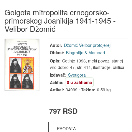
Golgota mitropolita crnogorsko-
primorskog Joanikija 1941-1945 -
Velibor Džomić
Autor:
Džomić Velibor protojerej
Oblast:
Biografije & Memoari
Opis:
Cetinje 1996, meki povez, stanej
vrlo dobro 4+, str. 414, ilustracije, ćirilica
Izdavač:
Svetigora
Zalihe:
0 u zalihama
Artikal:
34999 :
Težina:
0.59 kg
797 RSD
PRODATA