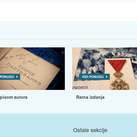
I PONUDU
VIDI PONUDU
tpisom autora
Ratna izdanja
Ostale sekcije