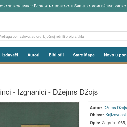
ovane korisnike: Besplatna dostava u Srbiji za porudžbine preko
Izdavači
Autori
Bibliofil
Stare Mape
Novo u pon
inci - Izgnanici - Džejms Džojs
Autor:
Džems Džoj
Oblast:
Knjizevnost
Opis:
Zagreb 1965, t