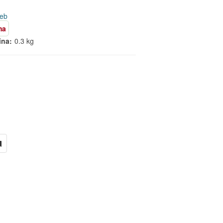
reb
ma
ina:
0.3 kg