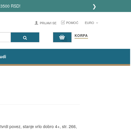
❯
 3500 RSD!
POMOĆ
EURO
PRIJAVI SE
KORPA
udi
s
vrdi povez, stanje vrlo dobro 4+, str. 266,