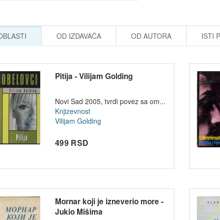
 OBLASTI
OD IZDAVAČA
OD AUTORA
ISTI 
Pitija - Vilijam Golding
Novi Sad 2005, tvrdi povez sa om...
Knjizevnost
Vilijam Golding
499 RSD
Mornar koji je izneverio more -
Jukio Mišima