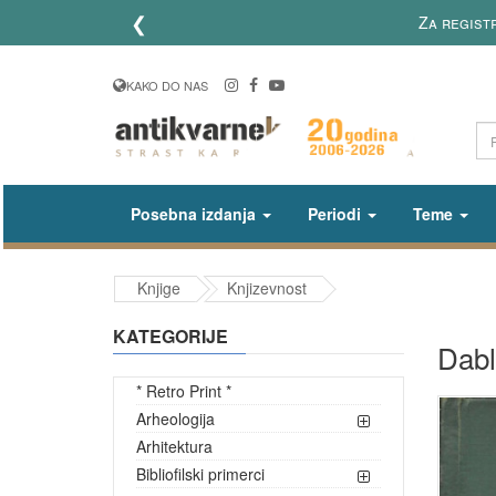
❮
Za registr
KAKO DO NAS
Posebna izdanja
Periodi
Teme
Knjige
Knjizevnost
KATEGORIJE
Dabl
* Retro Print *
Arheologija
Arhitektura
Bibliofilski primerci