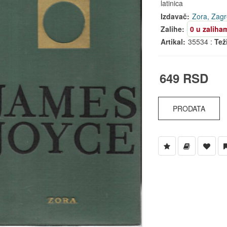
latinica
Izdavač:
Zora, Zag
Zalihe:
0 u zaliha
Artikal:
35534 :
Tež
649 RSD
PRODATA