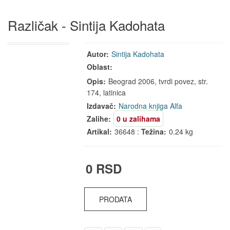
Različak - Sintija Kadohata
Autor:
Sintija Kadohata
Oblast:
Opis:
Beograd 2006, tvrdi povez, str.
174, latinica
Izdavač:
Narodna knjiga
Alfa
Zalihe:
0 u zalihama
Artikal:
36648 :
Težina:
0.24 kg
0 RSD
PRODATA