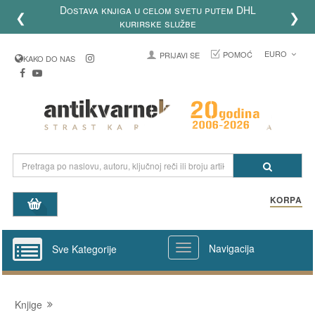
Dostava knjiga u celom svetu putem DHL
❮
❯
kurirske službe
EURO
POMOĆ
PRIJAVI SE
KAKO DO NAS
KORPA
Navigacija
Sve Kategorije
Knjige