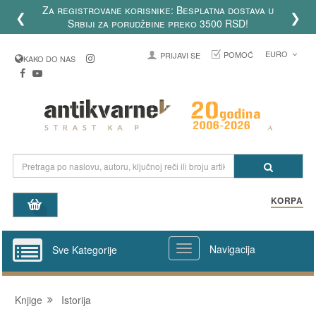
Za registrovane korisnike: Besplatna dostava u
❮
❯
Srbiji za porudžbine preko 3500 RSD!
EURO
POMOĆ
PRIJAVI SE
KAKO DO NAS
KORPA
Navigacija
Sve Kategorije
Knjige
Istorija