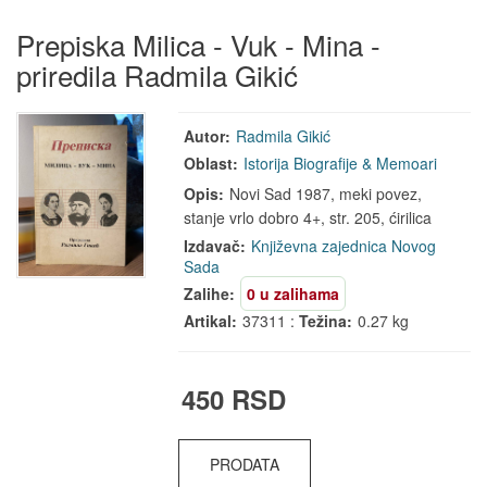
Prepiska Milica - Vuk - Mina -
priredila Radmila Gikić
Autor:
Radmila Gikić
Oblast:
Istorija
Biografije & Memoari
Opis:
Novi Sad 1987, meki povez,
stanje vrlo dobro 4+, str. 205, ćirilica
Izdavač:
Književna zajednica Novog
Sada
Zalihe:
0 u zalihama
Artikal:
37311 :
Težina:
0.27 kg
450 RSD
PRODATA