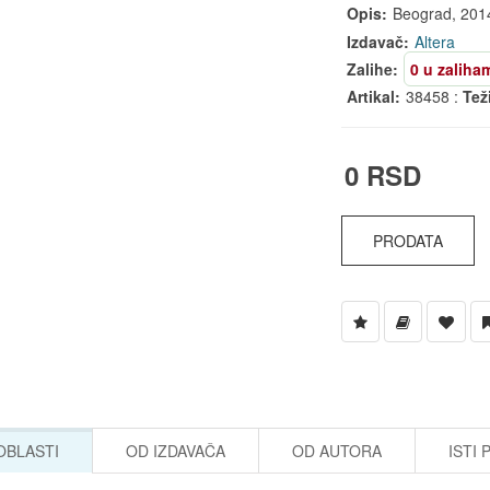
Opis:
Beograd, 2014. 
Izdavač:
Altera
Zalihe:
0 u zaliha
Artikal:
38458 :
Tež
0 RSD
PRODATA
 OBLASTI
OD IZDAVAČA
OD AUTORA
ISTI 