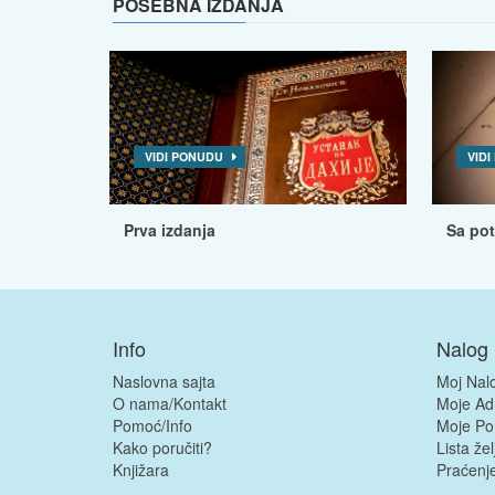
POSEBNA IZDANJA
VIDI PONUDU
VID
Prva izdanja
Sa po
Info
Nalog
Naslovna sajta
Moj Nal
O nama/Kontakt
Moje Ad
Pomoć/Info
Moje Po
Kako poručiti?
Lista žel
Knjižara
Praćenje