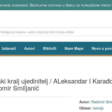
rovane korisnike: Besplatna dostava u Srbiji za porudžbine preko
Izdavači
Autori
Bibliofil
Stare Mape
Novo u pon
ški kralj ujedinitelj / ALeksandar I Kara
mir Smiljanić
Autor:
Radomir Smil
Oblast:
Istorija