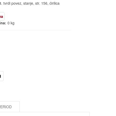
tvrdi povez, stanje, str. 156, ćirilica
ma
ina:
0 kg
PERIOD