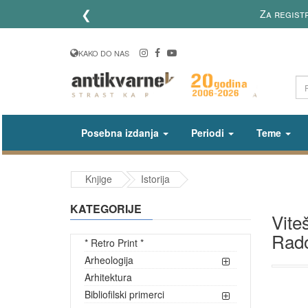
❮
Za regist
KAKO DO NAS
Posebna izdanja
Periodi
Teme
Knjige
Istorija
KATEGORIJE
Vite
Rado
* Retro Print *
Arheologija
Arhitektura
Bibliofilski primerci