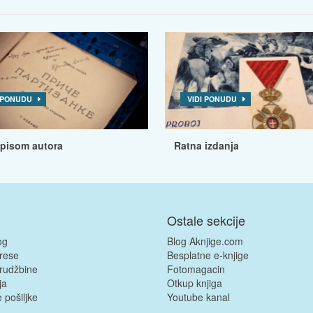
I PONUDU
VIDI PONUDU
tpisom autora
Ratna izdanja
Ostale sekcije
og
Blog Aknjige.com
rese
Besplatne e-knjige
rudžbine
Fotomagacin
ja
Otkup knjiga
 pošiljke
Youtube kanal