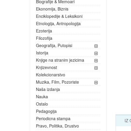
Biografije & Memoari
Ekonomija, Biznis
Enciklopedije & Leksikoni
Etnologija, Antropologija
Ezoterija
Filozofija
Geografija, Putopisi
Istorija
Knjige na stranim jezicima
Knjizevnost
Kolekcionarstvo
Muzika, Film, Pozoriste
Naša izdanja
Nauka
Ostalo
Pedagogija
Periodicna stampa
IZ
Pravo, Politika, Drustvo