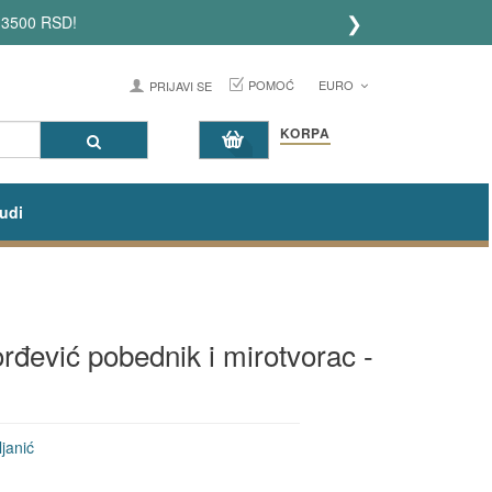
❯
 3500 RSD!
POMOĆ
EURO
PRIJAVI SE
KORPA
udi
đorđević pobednik i mirotvorac -
janić