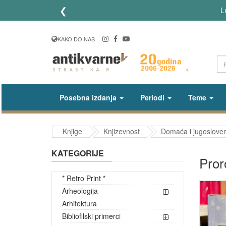
❮
Li
KAKO DO NAS
Posebna izdanja
Periodi
Teme
Knjige
Knjizevnost
Domaća i jugosloven
KATEGORIJE
Pror
* Retro Print *
Arheologija
Arhitektura
Bibliofilski primerci