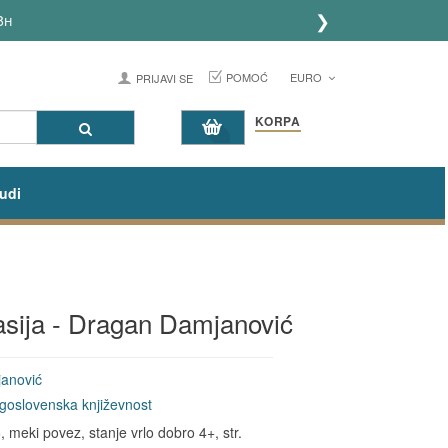
❯
h
POMOĆ
EURO
PRIJAVI SE
KORPA
udi
sija - Dragan Damjanović
anović
goslovenska književnost
meki povez, stanje vrlo dobro 4+, str.