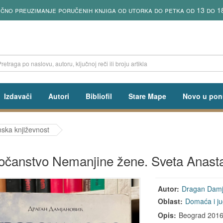
čno preuzimanje poručenih knjiga od utorka do petka od 13 do 18
Izdavači
Autori
Bibliofil
Stare Mape
Novo u pon
ska književnost
očanstvo Nemanjine žene. Sveta Anasta
Autor:
Dragan Damj
Oblast:
Domaća i ju
Opis:
Beograd 2016, 