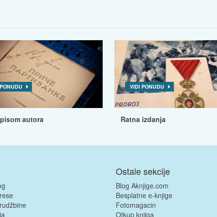
I PONUDU
VIDI PONUDU
tpisom autora
Ratna izdanja
Ostale sekcije
og
Blog Aknjige.com
rese
Besplatne e-knjige
rudžbine
Fotomagacin
ja
Otkup knjiga