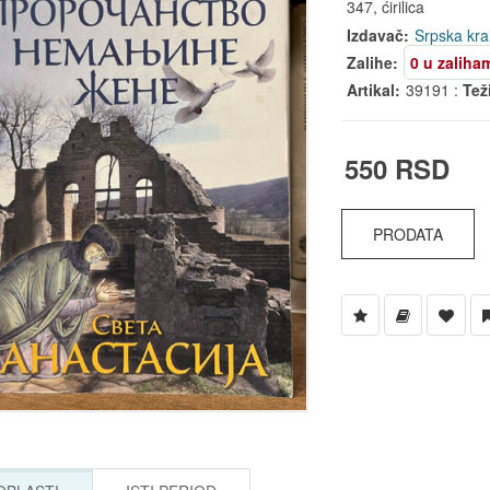
347, ćirilica
Izdavač:
Srpska kra
Zalihe:
0 u zaliha
Artikal:
39191 :
Tež
550 RSD
PRODATA