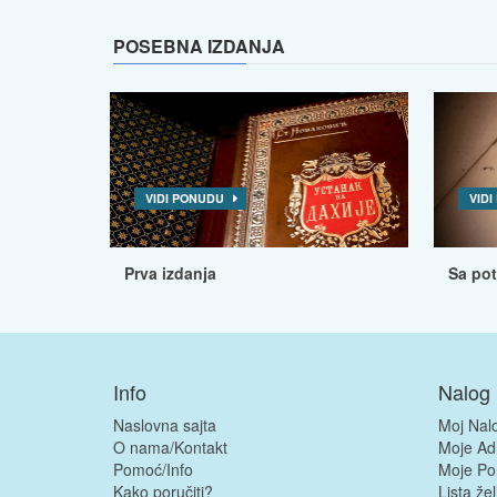
POSEBNA IZDANJA
VIDI PONUDU
VID
Prva izdanja
Sa po
Info
Nalog
Naslovna sajta
Moj Nal
O nama/Kontakt
Moje Ad
Pomoć/Info
Moje Po
Kako poručiti?
Lista žel