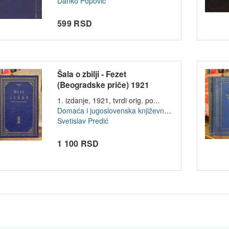
Danko Popović
599 RSD
Šala o zbilji - Fezet
(Beogradske priče) 1921
1. izdanje, 1921, tvrdi orig. po...
Domaća i jugoslovenska književnost
Svetislav Predić
1 100 RSD