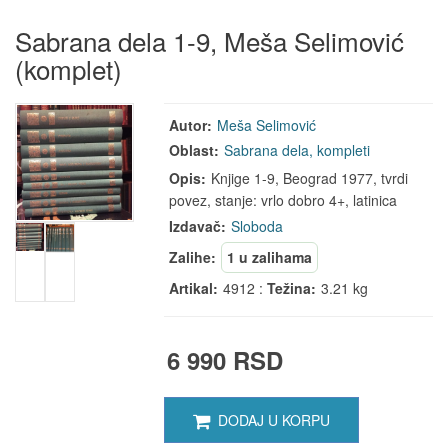
Sabrana dela 1-9, Meša Selimović
(komplet)
Autor:
Meša Selimović
Oblast:
Sabrana dela, kompleti
Opis:
Knjige 1-9, Beograd 1977, tvrdi
povez, stanje: vrlo dobro 4+, latinica
Izdavač:
Sloboda
Zalihe:
1 u zalihama
Artikal:
4912 :
Težina:
3.21 kg
6 990 RSD
DODAJ U KORPU