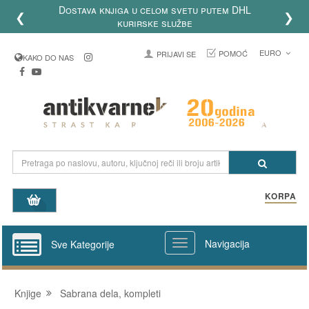
Dostava knjiga u celom svetu putem DHL
❮
❯
kurirske službe
EURO
POMOĆ
PRIJAVI SE
KAKO DO NAS
KORPA
Navigacija
Sve Kategorije
Knjige
Sabrana dela, kompleti