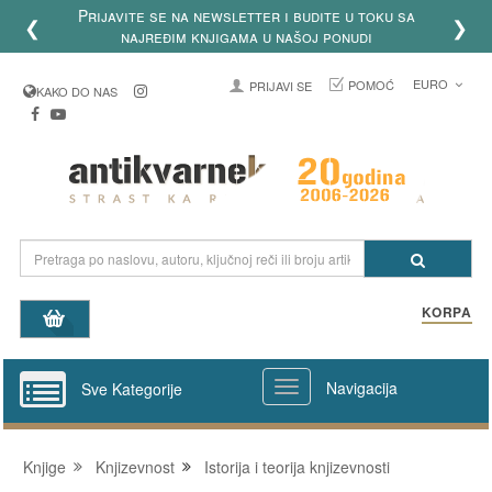
Prijavite se na newsletter i budite u toku sa
❮
❯
najređim knjigama u našoj ponudi
EURO
POMOĆ
PRIJAVI SE
KAKO DO NAS
KORPA
Navigacija
Sve Kategorije
Knjige
Knjizevnost
Istorija i teorija knjizevnosti