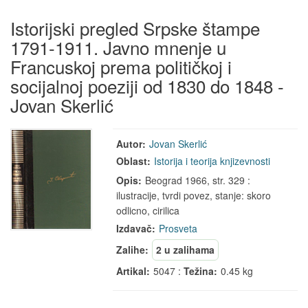
Istorijski pregled Srpske štampe
1791-1911. Javno mnenje u
Francuskoj prema političkoj i
socijalnoj poeziji od 1830 do 1848 -
Jovan Skerlić
Autor:
Jovan Skerlić
Oblast:
Istorija i teorija knjizevnosti
Opis:
Beograd 1966, str. 329 :
ilustracije, tvrdi povez, stanje: skoro
odlicno, cirilica
Izdavač:
Prosveta
Zalihe:
2 u zalihama
Artikal:
5047 :
Težina:
0.45 kg