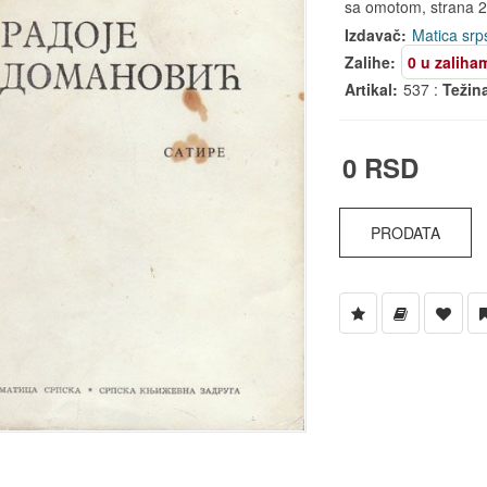
sa omotom, strana 28
Izdavač:
Matica srp
Zalihe:
0 u zaliha
Artikal:
537 :
Težin
0 RSD
PRODATA