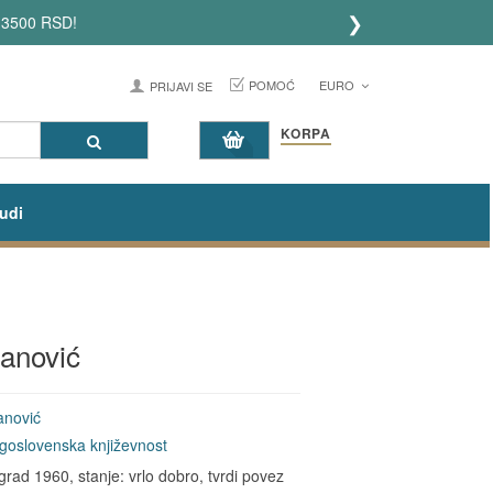
❯
 3500 RSD!
POMOĆ
EURO
PRIJAVI SE
KORPA
udi
manović
nović
goslovenska književnost
ad 1960, stanje: vrlo dobro, tvrdi povez