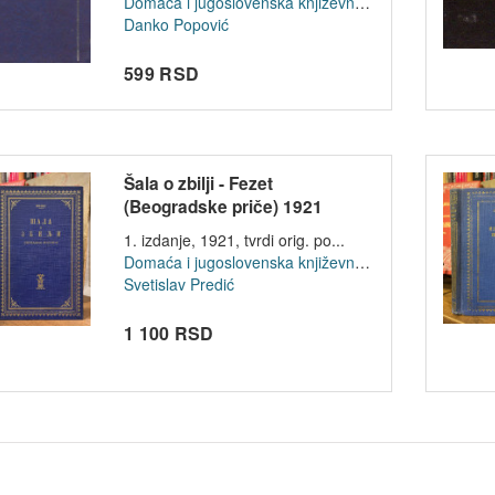
Domaća i jugoslovenska književnost
Danko Popović
599 RSD
Šala o zbilji - Fezet
(Beogradske priče) 1921
1. izdanje, 1921, tvrdi orig. po...
Domaća i jugoslovenska književnost
Svetislav Predić
1 100 RSD