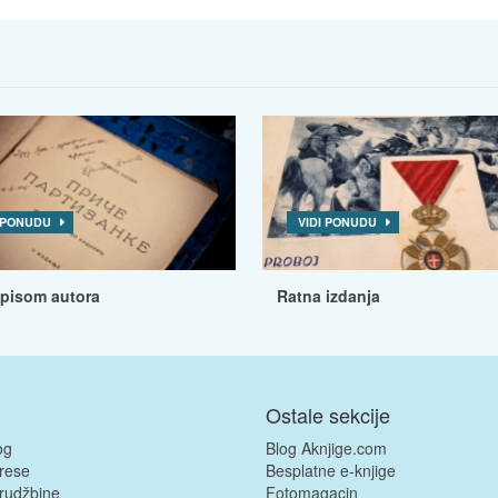
I PONUDU
VIDI PONUDU
tpisom autora
Ratna izdanja
Ostale sekcije
og
Blog Aknjige.com
rese
Besplatne e-knjige
rudžbine
Fotomagacin