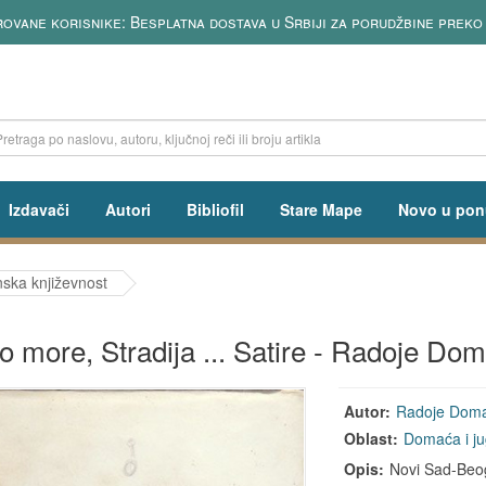
ovane korisnike: Besplatna dostava u Srbiji za porudžbine preko
Izdavači
Autori
Bibliofil
Stare Mape
Novo u pon
ska književnost
o more, Stradija ... Satire - Radoje Do
Autor:
Radoje Doma
Oblast:
Domaća i ju
Opis:
Novi Sad-Beogr