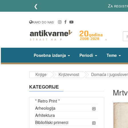
❮
Za registr
KAKO DO NAS
Posebna izdanja
Periodi
Teme
Knjige
Knjizevnost
Domaća i jugosloven
KATEGORIJE
Mrtv
* Retro Print *
Arheologija
Arhitektura
Bibliofilski primerci