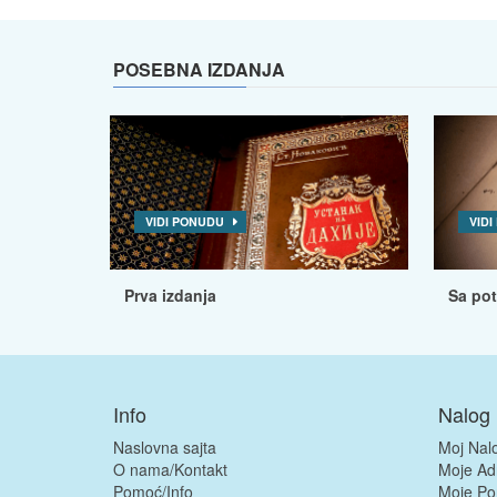
POSEBNA IZDANJA
VIDI PONUDU
VID
Prva izdanja
Sa po
Info
Nalog
Naslovna sajta
Moj Nal
O nama/Kontakt
Moje Ad
Pomoć/Info
Moje Po