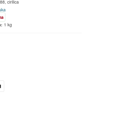
8, cirilica
ska
ma
a:
1 kg