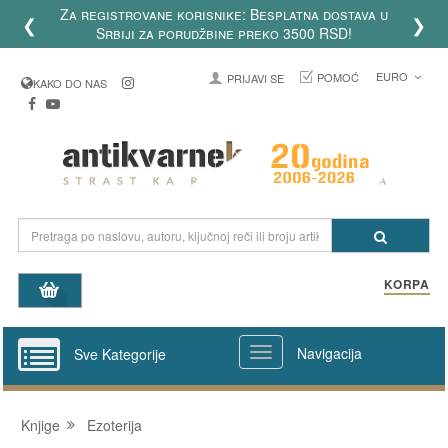
Za registrovane korisnike: Besplatna dostava u
❮
❯
Srbiji za porudžbine preko 3500 RSD!
EURO
POMOĆ
PRIJAVI SE
KAKO DO NAS
KORPA
Navigacija
Sve Kategorije
Knjige
Ezoterija