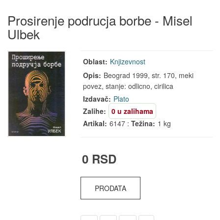
Prosirenje podrucja borbe - Misel
Ulbek
Oblast:
Knjizevnost
Opis:
Beograd 1999, str. 170, meki
povez, stanje: odlicno, cirilica
Izdavač:
Plato
Zalihe:
0 u zalihama
Artikal:
6147 :
Težina:
1 kg
0 RSD
PRODATA