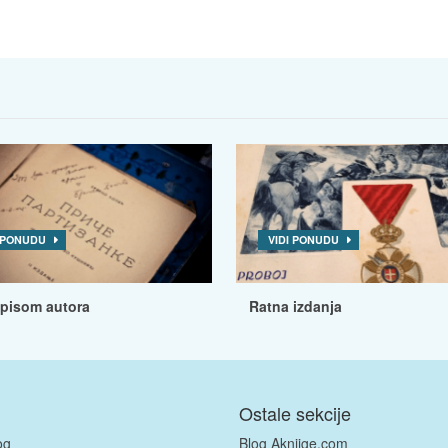
I PONUDU
VIDI PONUDU
tpisom autora
Ratna izdanja
Ostale sekcije
og
Blog Aknjige.com