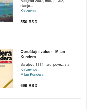
Beograd 2007, meki povez,
stanje...
Knjizevnost
550 RSD
Oproštajni valcer - Milan
Kundera
Sarajevo 1984, tvrdi povez, stan...
Knjizevnost
Milan Kundera
699 RSD