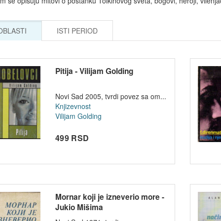
m se opisuju mitovi o postanku Tolkinovog sveta, bogovi, heroji, vilenjac
 OBLASTI
ISTI PERIOD
Pitija - Vilijam Golding
Novi Sad 2005, tvrdi povez sa om...
Knjizevnost
Vilijam Golding
499 RSD
Mornar koji je izneverio more -
Jukio Mišima