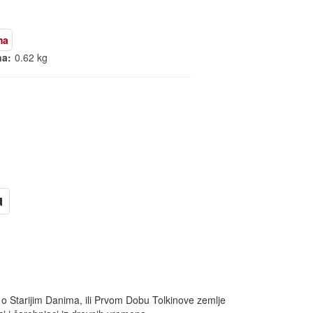
ma
na:
0.62 kg
je o Starijim Danima, ili Prvom Dobu Tolkinove zemlje