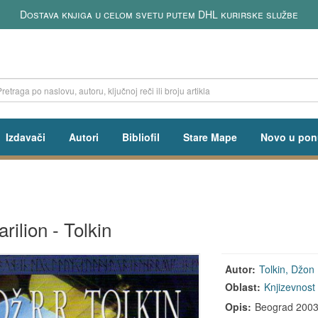
Dostava knjiga u celom svetu putem DHL kurirske službe
Izdavači
Autori
Bibliofil
Stare Mape
Novo u pon
rilion - Tolkin
Autor:
Tolkin, Džon
Oblast:
Knjizevnost
Opis:
Beograd 2003, 