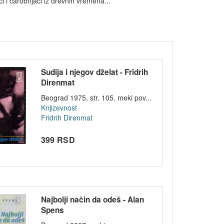
i i čarobnjaci iz drevnih vremena...
Sudija i njegov dželat - Fridrih
Direnmat
Beograd 1975, str. 105, meki pov...
Knjizevnost
Fridrih Direnmat
399 RSD
Najbolji način da odeš - Alan
Spens