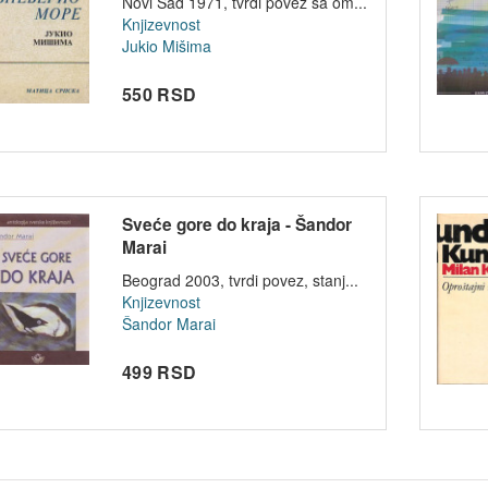
Novi Sad 1971, tvrdi povez sa om...
Knjizevnost
Jukio Mišima
550 RSD
Sveće gore do kraja - Šandor
Marai
Beograd 2003, tvrdi povez, stanj...
Knjizevnost
Šandor Marai
499 RSD