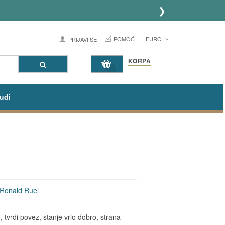
❯
POMOĆ
EURO
PRIJAVI SE
KORPA
udi
 Ronald Ruel
tvrdi povez, stanje vrlo dobro, strana