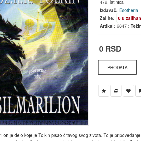
479, latinica
Izdavač:
Esotheria
Zalihe:
0 u zaliha
Artikal:
6647 :
Teži
0 RSD
PRODATA
ilion je delo koje je Tolkin pisao čitavog svog života. To je pripovedan