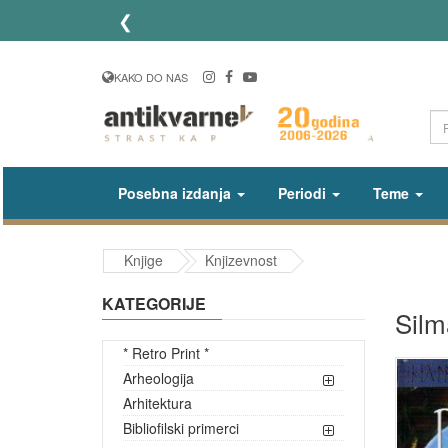
❮
KAKO DO NAS
Posebna izdanja
Periodi
Teme
Knjige
Knjizevnost
KATEGORIJE
Silma
* Retro Print *
Arheologija
Arhitektura
Bibliofilski primerci