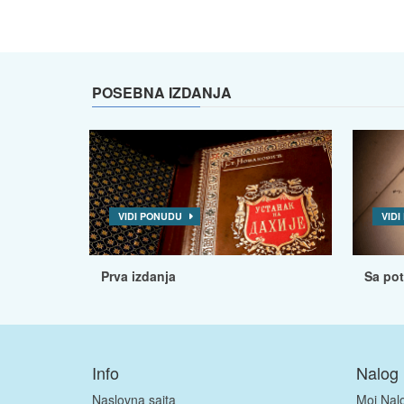
POSEBNA IZDANJA
VIDI PONUDU
VID
Prva izdanja
Sa po
Info
Nalog
Naslovna sajta
Moj Nal