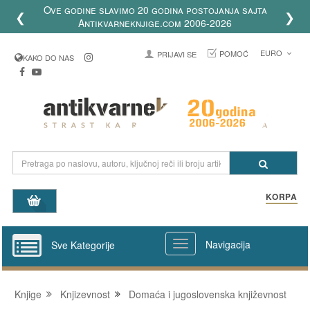
Ove godine slavimo 20 godina postojanja sajta
❮
❯
Antikvarneknjige.com 2006-2026
EURO
POMOĆ
PRIJAVI SE
KAKO DO NAS
KORPA
Navigacija
Sve Kategorije
Knjige
Knjizevnost
Domaća i jugoslovenska književnost