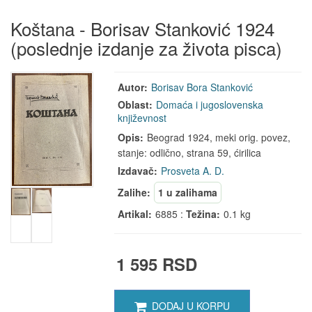
Koštana - Borisav Stanković 1924
(poslednje izdanje za života pisca)
Autor:
Borisav Bora Stanković
Oblast:
Domaća i jugoslovenska
književnost
Opis:
Beograd 1924, meki orig. povez,
stanje: odlično, strana 59, ćirilica
Izdavač:
Prosveta A. D.
Zalihe:
1 u zalihama
Artikal:
6885 :
Težina:
0.1 kg
1 595 RSD
DODAJ U KORPU