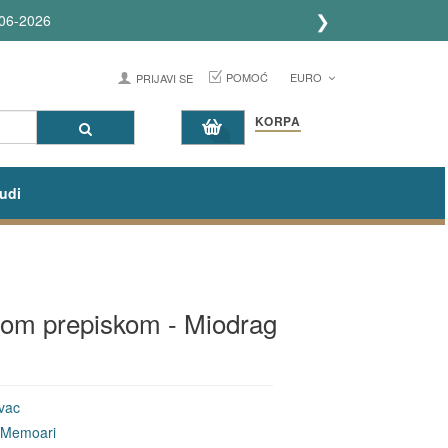
❯
026
POMOĆ
EURO
PRIJAVI SE
KORPA
udi
datom prepiskom - Miodrag
vac
& Memoari