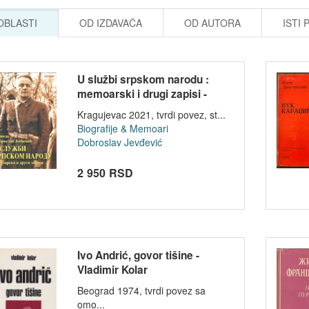
 OBLASTI
OD IZDAVAČA
OD AUTORA
ISTI 
U službi srpskom narodu :
memoarski i drugi zapisi -
Vojvoda...
Kragujevac 2021, tvrdi povez, st...
Biografije & Memoari
Dobroslav Jevđević
2 950 RSD
Ivo Andrić, govor tišine -
Vladimir Kolar
Beograd 1974, tvrdi povez sa
omo...