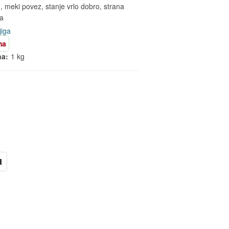
meki povez, stanje vrlo dobro, strana
ca
jiga
ma
na:
1 kg