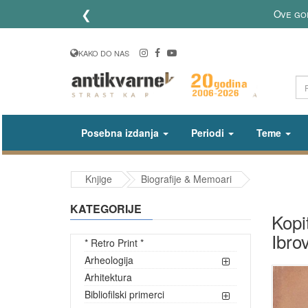
❮
Ove godine 
KAKO DO NAS
Posebna izdanja
Periodi
Teme
Knjige
Biografije & Memoari
KATEGORIJE
Kopi
Ibro
* Retro Print *
Arheologija
Arhitektura
Bibliofilski primerci