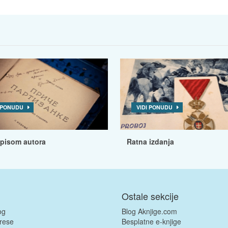
I PONUDU
VIDI PONUDU
tpisom autora
Ratna izdanja
Ostale sekcije
og
Blog Aknjige.com
rese
Besplatne e-knjige