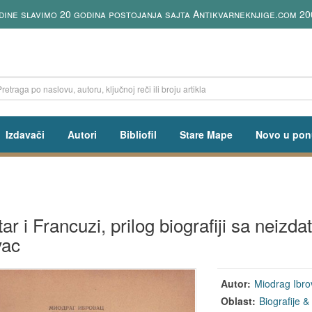
slavimo 20 godina postojanja sajta Antikvarneknjige.com 2006-2
Izdavači
Autori
Bibliofil
Stare Mape
Novo u pon
tar i Francuzi, prilog biografiji sa neiz
vac
Autor:
Miodrag Ibro
Oblast:
Biografije 