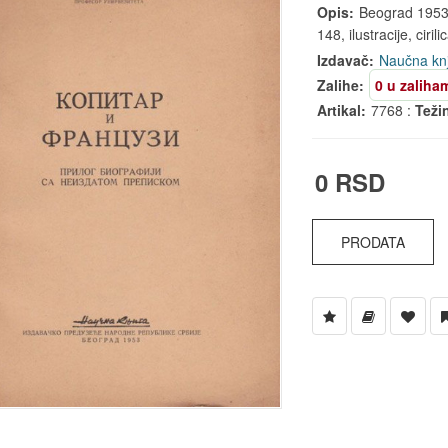
Opis:
Beograd 1953, 
148, ilustracije, cirili
Izdavač:
Naučna kn
Zalihe:
0 u zaliha
Artikal:
7768 :
Teži
0 RSD
PRODATA