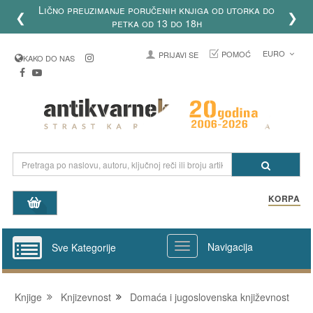
Lično preuzimanje poručenih knjiga od utorka do
❮
❯
petka od 13 do 18h
EURO
POMOĆ
PRIJAVI SE
KAKO DO NAS
KORPA
Navigacija
Sve Kategorije
Knjige
Knjizevnost
Domaća i jugoslovenska književnost