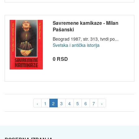
Savremene kamikaze - Milan
Pašanski
Beograd 1987, str. 313, tvrdi po...
Svetska i antička istorija
0 RSD
‹
1
2
3
4
5
6
7
›