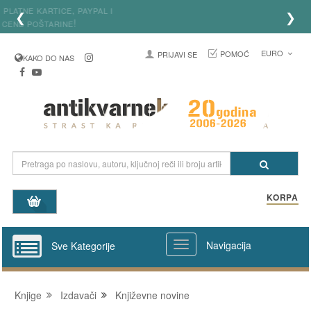
Birajte uplatu na račun, platne kartice, paypal i
❮
❯
uštedite do 50% cene poštarine!
EURO
POMOĆ
PRIJAVI SE
KAKO DO NAS
KORPA
Navigacija
Sve Kategorije
Knjige
Izdavači
Književne novine