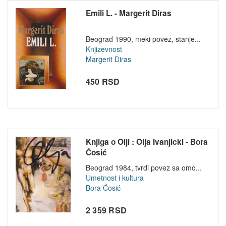
Emili L. - Margerit Diras
Beograd 1990, meki povez, stanje...
Knjizevnost
Margerit Diras
450 RSD
Knjiga o Olji : Olja Ivanjicki - Bora
Ćosić
Beograd 1984, tvrdi povez sa omo...
Umetnost i kultura
Bora Ćosić
2 359 RSD