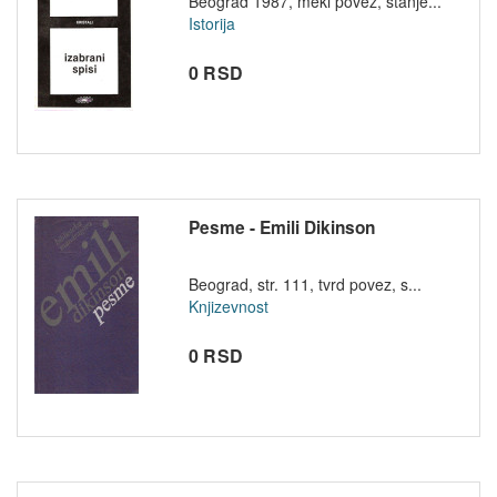
Beograd 1987, meki povez, stanje...
Istorija
0 RSD
Pesme - Emili Dikinson
Beograd, str. 111, tvrd povez, s...
Knjizevnost
0 RSD