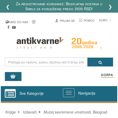
egistrovane korisnike: Besplatna dostava u
❮
❯
Srbiji za porudžbine preko 3500 RSD!
EURO
POMOĆ
PRIJAVI SE
KAKO DO NAS
KORPA
Navigacija
Sve Kategorije
Knjige
Izdavači
Muzej savremene umetnosti, Beograd