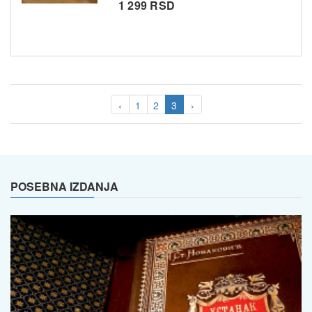
1 299 RSD
‹
1
2
3
›
POSEBNA IZDANJA