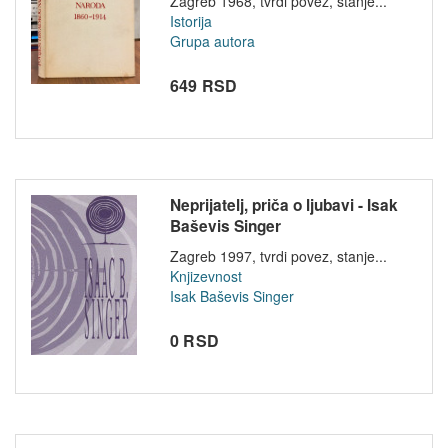
Zagreb 1968, tvrdi povez, stanje...
Istorija
Grupa autora
649 RSD
Neprijatelj, priča o ljubavi - Isak
Baševis Singer
Zagreb 1997, tvrdi povez, stanje...
Knjizevnost
Isak Baševis Singer
0 RSD