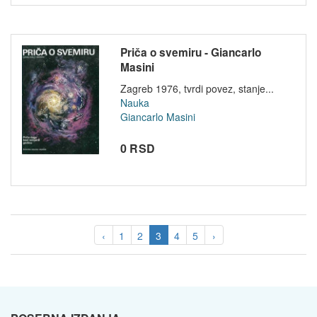
Priča o svemiru - Giancarlo
Masini
Zagreb 1976, tvrdi povez, stanje...
Nauka
Giancarlo Masini
0 RSD
‹
1
2
3
4
5
›