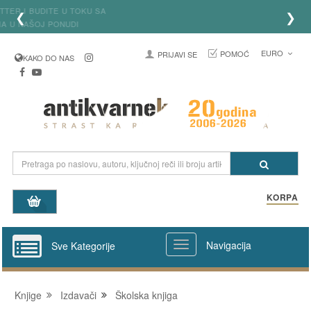
Prijavite se na newsletter i budite u toku sa
❮
❯
najređim knjigama u našoj ponudi
EURO
POMOĆ
PRIJAVI SE
KAKO DO NAS
KORPA
Navigacija
Sve Kategorije
Knjige
Izdavači
Školska knjiga