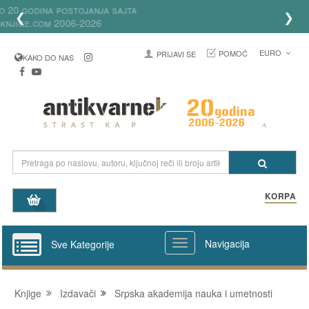
Ove godine slavimo 20 godina postojanja sajta
❮
❯
Antikvarneknjige.com 2006-2026
EURO
POMOĆ
PRIJAVI SE
KAKO DO NAS
KORPA
Navigacija
Sve Kategorije
Knjige
Izdavači
Srpska akademija nauka i umetnosti