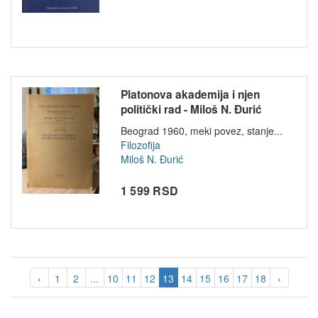
Platonova akademija i njen
politički rad - Miloš N. Đurić
Beograd 1960, meki povez, stanje...
Filozofija
Miloš N. Đurić
1 599 RSD
‹
1
2
...
10
11
12
13
14
15
16
17
18
›