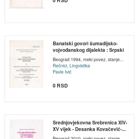
0 RSD
Banatski govori šumadijsko-
vojvođanskog dijalekta : Srpski
d...
Beograd 1994, meki povez, stanje...
Rečnici, Lingvistika
Pavle Ivić
0 RSD
Srednjovjekovna Srebrenica XIV-
XV vijek - Desanka Kovačević-...
Beograd 2010, meki povez, stanje...