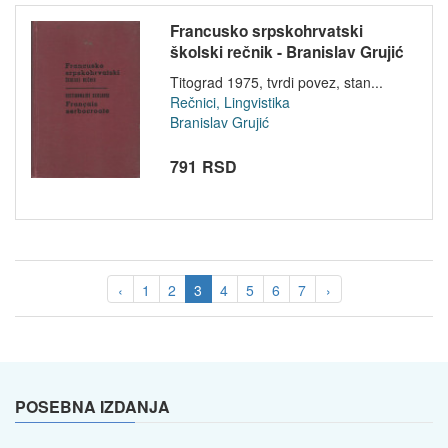
Francusko srpskohrvatski
školski rečnik - Branislav Grujić
Titograd 1975, tvrdi povez, stan...
Rečnici, Lingvistika
Branislav Grujić
791 RSD
‹
1
2
3
4
5
6
7
›
POSEBNA IZDANJA