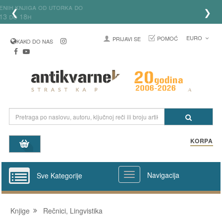
Lično preuzimanje poručenih knjiga od utorka do
❮
❯
petka od 13 do 18h
EURO
POMOĆ
PRIJAVI SE
KAKO DO NAS
KORPA
Navigacija
Sve Kategorije
Knjige
Rečnici, Lingvistika