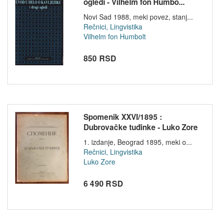
ogledi - Vilhelm fon Humbo...
Novi Sad 1988, meki povez, stanj...
Rečnici, Lingvistika
Vilhelm fon Humbolt
850 RSD
Spomenik XXVI/1895 :
Dubrovačke tuđinke - Luko Zore
(1895)
1. izdanje, Beograd 1895, meki o...
Rečnici, Lingvistika
Luko Zore
6 490 RSD