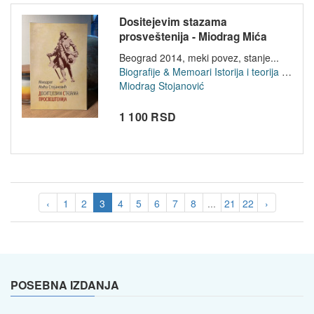
Dositejevim stazama
prosveštenija - Miodrag Mića
Stojanović
Beograd 2014, meki povez, stanje...
Biografije & Memoari
Istorija i teorija knjizevnosti
Miodrag Stojanović
1 100 RSD
‹
1
2
3
4
5
6
7
8
...
21
22
›
POSEBNA IZDANJA