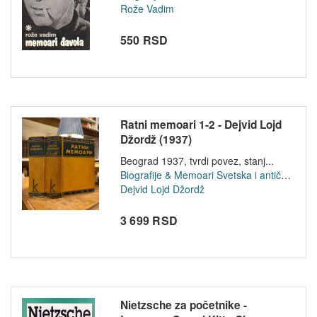
Rože Vadim
550 RSD
Ratni memoari 1-2 - Dejvid Lojd
Džordž (1937)
Beograd 1937, tvrdi povez, stanj...
Biografije & Memoari
Svetska i antička istorija
Dejvid Lojd Džordž
3 699 RSD
Nietzsche za početnike -