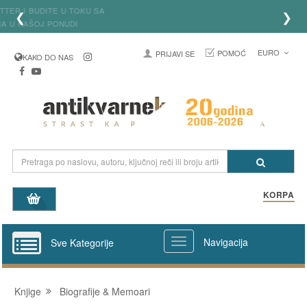
Prijavite se na newsletter i budite u toku sa
❮
❯
najređim knjigama u našoj ponudi
EURO
POMOĆ
PRIJAVI SE
KAKO DO NAS
KORPA
Navigacija
Sve Kategorije
Knjige
Biografije & Memoari