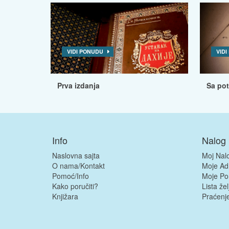
VIDI PONUDU
VID
Prva izdanja
Sa po
Info
Nalog
Naslovna sajta
Moj Nal
O nama/Kontakt
Moje Ad
Pomoć/Info
Moje Po
Kako poručiti?
Lista žel
Knjižara
Praćenje