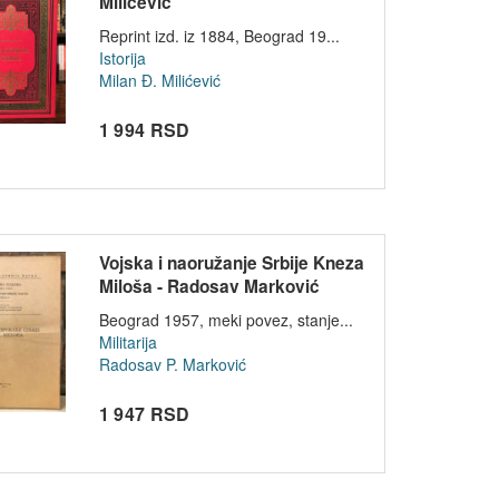
Milićević
Reprint izd. iz 1884, Beograd 19...
Istorija
Milan Đ. Milićević
1 994 RSD
Vojska i naoružanje Srbije Kneza
Miloša - Radosav Marković
Beograd 1957, meki povez, stanje...
Militarija
Radosav P. Marković
1 947 RSD