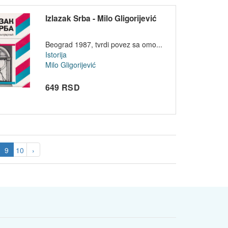
Izlazak Srba - Milo Gligorijević
Beograd 1987, tvrdi povez sa omo...
Istorija
Milo Gligorijević
649 RSD
9
10
›