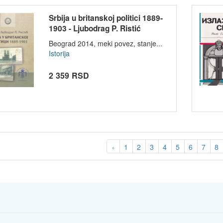
Srbija u britanskoj politici 1889-
1903 - Ljubodrag P. Ristić
Beograd 2014, meki povez, stanje...
Istorija
2 359 RSD
‹
1
2
3
4
5
6
7
8