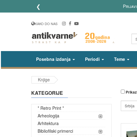
❮
Lično preuzimanje poručenih k
KAKO DO NAS
Posebna izdanja
Periodi
Teme
Knjige
KATEGORIJE
Prikazi
* Retro Print *
Arheologija
Arhitektura
Bibliofilski primerci