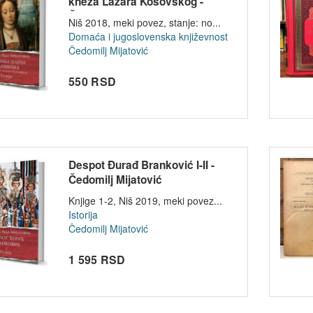
kneza Lazara Kosovskog -
Čedo...
Niš 2018, meki povez, stanje: no...
Domaća i jugoslovenska književnost
Čedomilj Mijatović
550 RSD
Despot Đurađ Branković I-II -
Čedomilj Mijatović
Knjige 1-2, Niš 2019, meki povez...
Istorija
Čedomilj Mijatović
1 595 RSD