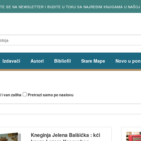
njiga od utorka do petka od 13 do 18h
Izdavači
Autori
Bibliofil
Stare Mape
Novo u pon
 i van zaliha
Pretrazi samo po naslovu
Kneginja Jelena Balšićka : kći