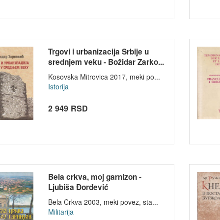
Trgovi i urbanizacija Srbije u
srednjem veku - Božidar Zarko...
Kosovska Mitrovica 2017, meki po...
Istorija
2 949 RSD
Bela crkva, moj garnizon -
Ljubiša Đorđević
Bela Crkva 2003, meki povez, sta...
Militarija