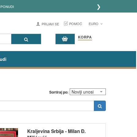
❯
POMOĆ
EURO
PRIJAVI SE
KORPA
udi
Sortiraj po:
Kraljevina Srbija - Milan Đ.