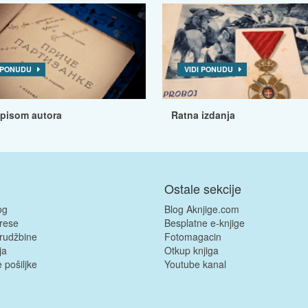
I PONUDU
VIDI PONUDU
tpisom autora
Ratna izdanja
Ostale sekcije
og
Blog Aknjige.com
rese
Besplatne e-knjige
rudžbine
Fotomagacin
ja
Otkup knjiga
 pošiljke
Youtube kanal