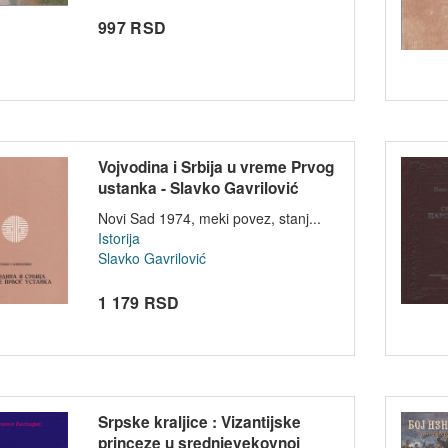
997 RSD
Vojvodina i Srbija u vreme Prvog
ustanka - Slavko Gavrilović
Novi Sad 1974, meki povez, stanj...
Istorija
Slavko Gavrilović
1 179 RSD
Srpske kraljice : Vizantijske
princeze u srednjevekovnoj