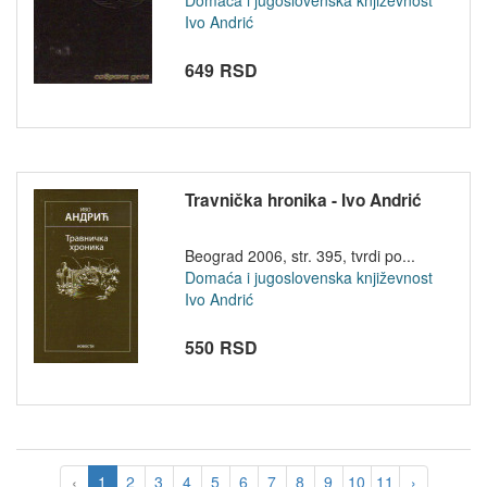
Domaća i jugoslovenska književnost
Ivo Andrić
649 RSD
Travnička hronika - Ivo Andrić
Beograd 2006, str. 395, tvrdi po...
Domaća i jugoslovenska književnost
Ivo Andrić
550 RSD
‹
1
2
3
4
5
6
7
8
9
10
11
›