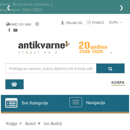
Za registrovane korisnike: Besplatna dostava u
❮
❯
Srbiji za porudžbine preko 3500 RSD!
EURO
POMOĆ
PRIJAVI SE
KAKO DO NAS
KORPA
Navigacija
Sve Kategorije
Knjige
Autori
Ivo Andrić