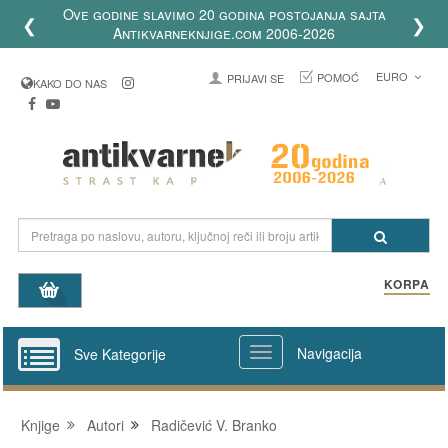
Ove godine slavimo 20 godina postojanja sajta
❮
❯
Antikvarneknjige.com 2006-2026
EURO
POMOĆ
PRIJAVI SE
KAKO DO NAS
KORPA
Navigacija
Sve Kategorije
Knjige
Autori
Radičević V. Branko