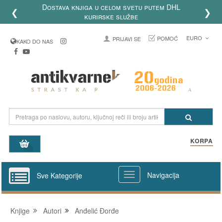
Dostava knjiga u celom svetu putem DHL
❮
❯
kurirske službe
EURO
POMOĆ
PRIJAVI SE
KAKO DO NAS
KORPA
Navigacija
Sve Kategorije
Knjige
Autori
Anđelić Đorđe