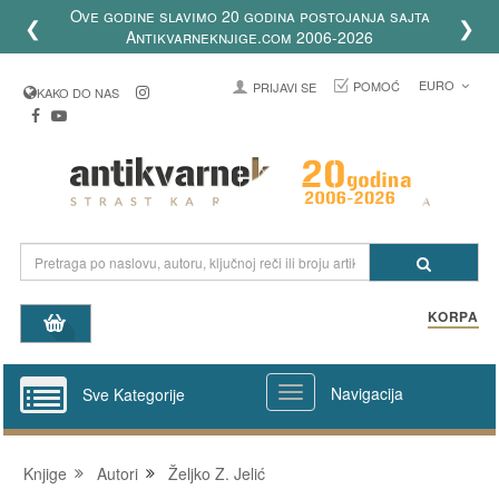
Ove godine slavimo 20 godina postojanja sajta
❮
❯
Antikvarneknjige.com 2006-2026
EURO
POMOĆ
PRIJAVI SE
KAKO DO NAS
KORPA
Navigacija
Sve Kategorije
Knjige
Autori
Željko Z. Jelić