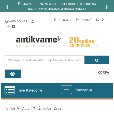
Prijavite se na newsletter i budite u toku sa
❮
❯
najređim knjigama u našoj ponudi
EURO
POMOĆ
PRIJAVI SE
KAKO DO NAS
KORPA
Navigacija
Sve Kategorije
Knjige
Autori
Žil Imber-Droz