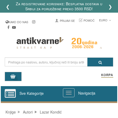
Za registrovane korisnike: Besplatna dostava u
❮
❯
Srbiji za porudžbine preko 3500 RSD!
EURO
POMOĆ
PRIJAVI SE
KAKO DO NAS
KORPA
Navigacija
Sve Kategorije
Knjige
Autori
Lazar Kondić