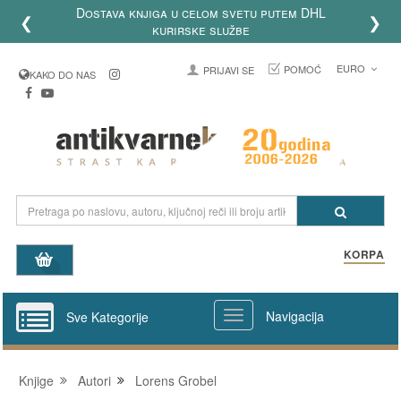
Dostava knjiga u celom svetu putem DHL
❮
❯
kurirske službe
EURO
POMOĆ
PRIJAVI SE
KAKO DO NAS
KORPA
Navigacija
Sve Kategorije
Knjige
Autori
Lorens Grobel