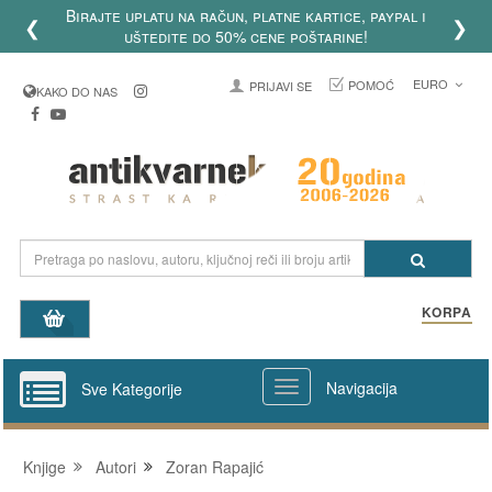
Birajte uplatu na račun, platne kartice, paypal i
❮
❯
uštedite do 50% cene poštarine!
EURO
POMOĆ
PRIJAVI SE
KAKO DO NAS
KORPA
Navigacija
Sve Kategorije
Knjige
Autori
Zoran Rapajić