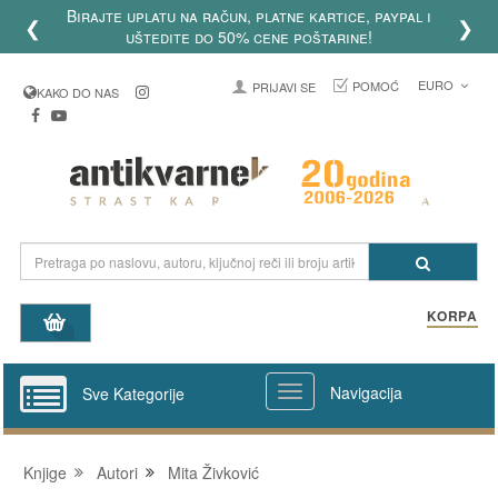
Birajte uplatu na račun, platne kartice, paypal i
❮
❯
uštedite do 50% cene poštarine!
EURO
POMOĆ
PRIJAVI SE
KAKO DO NAS
KORPA
Navigacija
Sve Kategorije
Knjige
Autori
Mita Živković