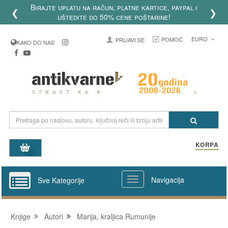
Birajte uplatu na račun, platne kartice, paypal i
❮
❯
uštedite do 50% cene poštarine!
EURO
POMOĆ
PRIJAVI SE
KAKO DO NAS
KORPA
Navigacija
Sve Kategorije
Knjige
Autori
Marija, kraljica Rumunije