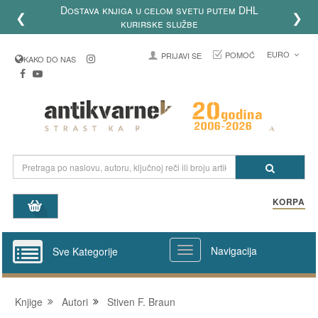
Dostava knjiga u celom svetu putem DHL
❮
❯
kurirske službe
EURO
POMOĆ
PRIJAVI SE
KAKO DO NAS
KORPA
Navigacija
Sve Kategorije
Knjige
Autori
Stiven F. Braun