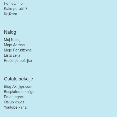
Pomoć/Info
Kako poručiti?
Knjižara
Nalog
Moj Nalog
Moje Adrese
Moje Porudžbine
Lista želja
Praćenje pošiljke
Ostale sekcije
Blog Aknjige.com
Besplatne e-knjige
Fotomagacin
Otkup knjiga
Youtube kanal