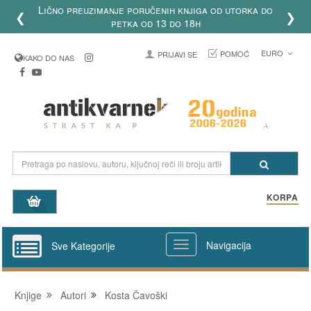
, platne kartice, paypal i
❮
❯
% cene poštarine!
EURO
POMOĆ
PRIJAVI SE
KAKO DO NAS
KORPA
Navigacija
Sve Kategorije
Knjige
Autori
Kosta Čavoški