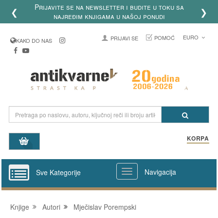
Prijavite se na newsletter i budite u toku sa
❮
❯
najređim knjigama u našoj ponudi
EURO
POMOĆ
PRIJAVI SE
KAKO DO NAS
KORPA
Navigacija
Sve Kategorije
Knjige
Autori
Mječislav Porempski