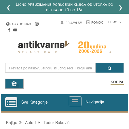
Lično preuzimanje poručenih knjiga od utorka do
❮
❯
petka od 13 do 18h
EURO
POMOĆ
PRIJAVI SE
KAKO DO NAS
KORPA
Navigacija
Sve Kategorije
Knjige
Autori
Todor Baković