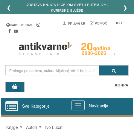
Dostava knjiga u celom svetu putem DHL
❮
❯
kurirske službe
EURO
POMOĆ
PRIJAVI SE
KAKO DO NAS
KORPA
Navigacija
Sve Kategorije
Knjige
Autori
Ivo Lucati