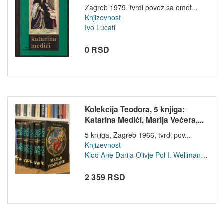
Zagreb 1979, tvrdi povez sa omot...
Knjizevnost
Ivo Lucati
0 RSD
Kolekcija Teodora, 5 knjiga:
Katarina Mediči, Marija Večera,...
5 knjiga, Zagreb 1966, tvrdi pov...
Knjizevnost
Klod Ane
Darija Olivje
Pol I. Wellman
Ivo Lu
2 359 RSD