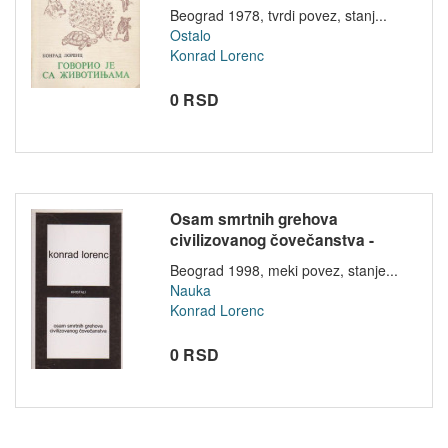
Beograd 1978, tvrdi povez, stanj...
Ostalo
Konrad Lorenc
0 RSD
Osam smrtnih grehova
civilizovanog čovečanstva -
Konrad Lore...
Beograd 1998, meki povez, stanje...
Nauka
Konrad Lorenc
0 RSD