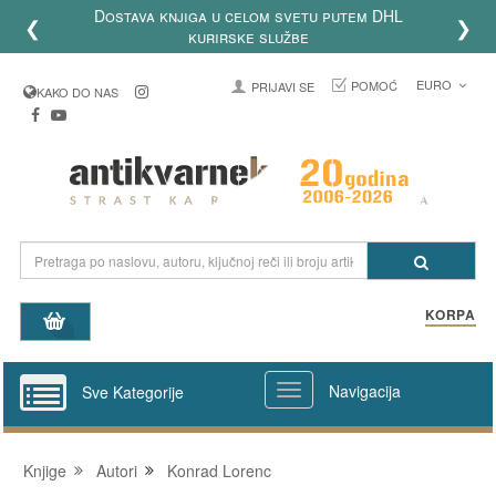
Dostava knjiga u celom svetu putem DHL
❮
❯
kurirske službe
EURO
POMOĆ
PRIJAVI SE
KAKO DO NAS
KORPA
Navigacija
Sve Kategorije
Knjige
Autori
Konrad Lorenc