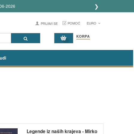
❯
06-2026
POMOĆ
EURO
PRIJAVI SE
KORPA
udi
Legende iz naših krajeva - Mirko