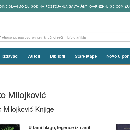
dine slavimo 20 godina postojanja sajta Antikvarneknjige.com 20
Izdavači
Autori
Bibliofil
Stare Mape
Novo u pon
o Milojković
 Milojković Knjige
U tami blago, legende iz naših