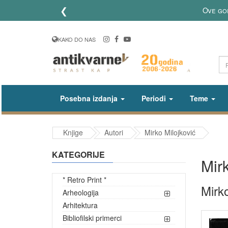
❮
Ove go
KAKO DO NAS
Posebna izdanja
Periodi
Teme
Knjige
Autori
Mirko Milojković
KATEGORIJE
Mirk
* Retro Print *
Mirko
Arheologija
Arhitektura
Bibliofilski primerci