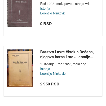
Peć 1923, meki povez, stanje vrl...
Istorija
Leontije Ninković
0 RSD
Brastvo Lavre Visokih Dečana,
njegova borba i rad - Leontije...
1. izdanje, Peć 1927, meki orig....
Istorija
Leontije Ninković
2 950 RSD