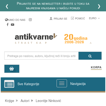
Prijavite se na newsletter i budite u toku sa
❮
❯
najređim knjigama u našoj ponudi
EURO
POMOĆ
PRIJAVI SE
KAKO DO NAS
KORPA
Navigacija
Sve Kategorije
Knjige
Autori
Leontije Ninković