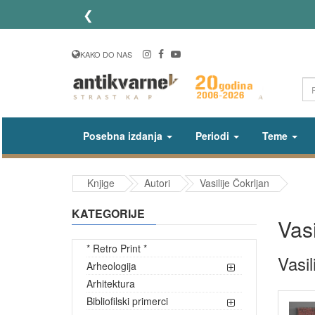
❮
KAKO DO NAS
Posebna izdanja
Periodi
Teme
Knjige
Autori
Vasilije Čokrljan
KATEGORIJE
Vasi
* Retro Print *
Vasil
Arheologija
Arhitektura
Bibliofilski primerci