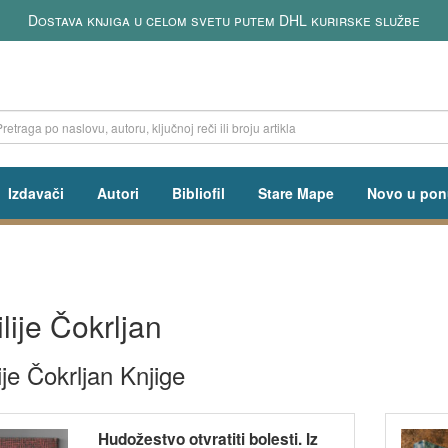
Dostava knjiga u celom svetu putem DHL kurirske službe
Izdavači
Autori
Bibliofil
Stare Mape
Novo u pon
lije Čokrljan
ije Čokrljan Knjige
Hudožestvo otvratiti bolesti. Iz