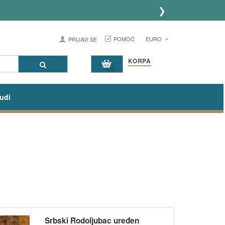
❯
POMOĆ
EURO
PRIJAVI SE
KORPA
udi
Srbski Rodoljubac uređen