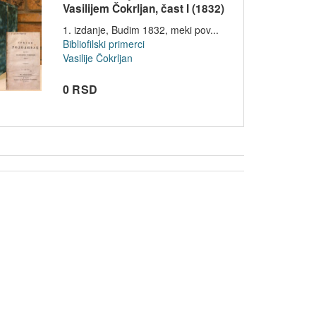
Vasilijem Čokrljan, čast I (1832)
1. izdanje, Budim 1832, meki pov...
Bibliofilski primerci
Vasilije Čokrljan
0 RSD