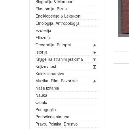
Biografije & Memoari
Ekonomija, Biznis
Enciklopedije & Leksikoni
Etnologija, Antropologija
Ezoterija
Filozofija
Geografija, Putopisi
Istorija
Knjige na stranim jezicima
Knjizevnost
Kolekcionarstvo
Muzika, Film, Pozoriste
Naša izdanja
Nauka
Ostalo
Pedagogija
Periodicna stampa
Pravo, Politika, Drustvo