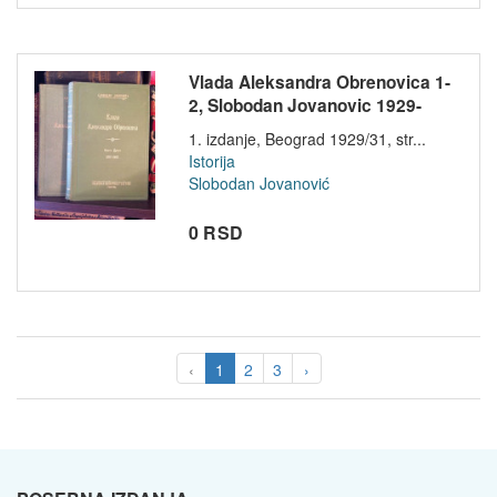
Vlada Aleksandra Obrenovica 1-
2, Slobodan Jovanovic 1929-
193...
1. izdanje, Beograd 1929/31, str...
Istorija
Slobodan Jovanović
0 RSD
‹
1
2
3
›