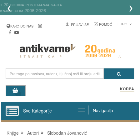
Ove godine slavimo 20 godina postojanja sajta
❮
❯
Antikvarneknjige.com 2006-2026
EURO
POMOĆ
PRIJAVI SE
KAKO DO NAS
KORPA
Navigacija
Sve Kategorije
Knjige
Autori
Slobodan Jovanović