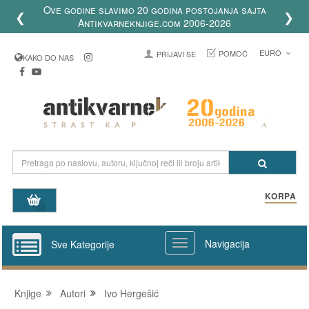
Ove godine slavimo 20 godina postojanja sajta
❮
❯
Antikvarneknjige.com 2006-2026
EURO
POMOĆ
PRIJAVI SE
KAKO DO NAS
KORPA
Navigacija
Sve Kategorije
Knjige
Autori
Ivo Hergešić