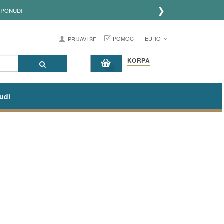
❯
 ponudi
POMOĆ
EURO
PRIJAVI SE
KORPA
udi