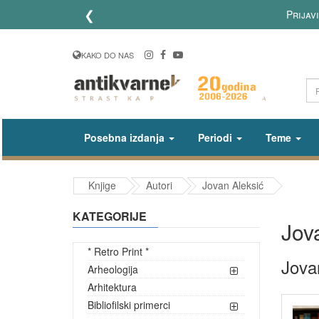
❮
Prijav
KAKO DO NAS
Posebna izdanja
Periodi
Teme
Knjige
Autori
Jovan Aleksić
KATEGORIJE
Jov
* Retro Print *
Jova
Arheologija
Arhitektura
Bibliofilski primerci