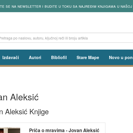
ite se na newsletter i budite u toku sa najređim knjigama u našoj
Izdavači
Autori
Bibliofil
Stare Mape
Novo u pon
an Aleksić
n Aleksić Knjige
Priča o mravima - Jovan Aleksić