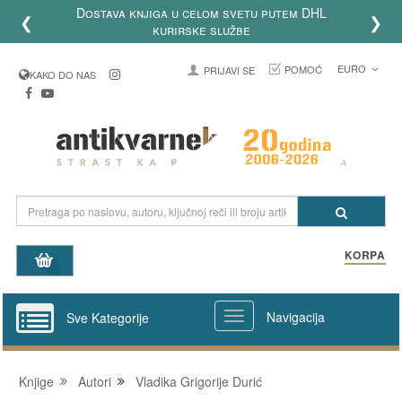
Dostava knjiga u celom svetu putem DHL
❮
❯
kurirske službe
EURO
POMOĆ
PRIJAVI SE
KAKO DO NAS
KORPA
Navigacija
Sve Kategorije
Knjige
Autori
Vladika Grigorije Durić