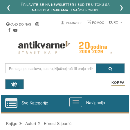
Prijavite se na newsletter i budite u toku sa
❮
❯
najređim knjigama u našoj ponudi
EURO
POMOĆ
PRIJAVI SE
KAKO DO NAS
KORPA
Navigacija
Sve Kategorije
Knjige
Autori
Ernest Stipanić