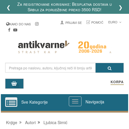
Za registrovane korisnike: Besplatna dostava u
❮
❯
Srbiji za porudžbine preko 3500 RSD!
EURO
POMOĆ
PRIJAVI SE
KAKO DO NAS
KORPA
Navigacija
Sve Kategorije
Knjige
Autori
Ljubica Simić