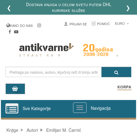
Dostava knjiga u celom svetu putem DHL
❮
❯
kurirske službe
EURO
POMOĆ
PRIJAVI SE
KAKO DO NAS
KORPA
Navigacija
Sve Kategorije
Knjige
Autori
Emilijan M. Čarnić